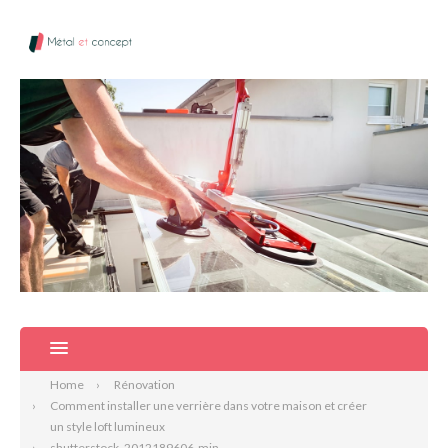
Home
Rénovation
Comment installer une verrière dans votre maison et créer
un style loft lumineux
shutterstock_2012189606-min