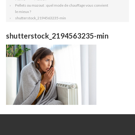
Pellets ou mazout : quel mode de chauffage vous convient
le mieux ?
shutterstock_2194563235-min
shutterstock_2194563235-min