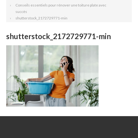
Conseils essentiels pour rénover une toiture plate avec
succès
shutterstock_2172729771-min
shutterstock_2172729771-min