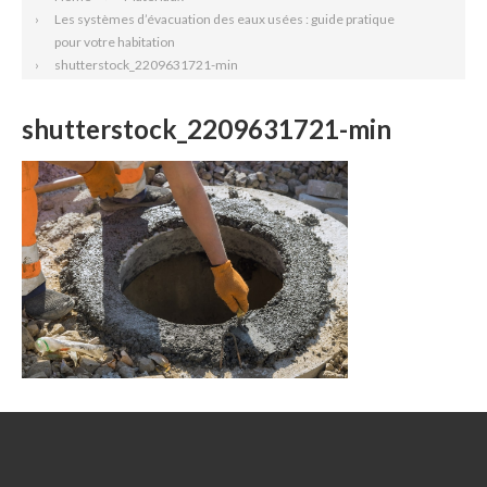
Les systèmes d’évacuation des eaux usées : guide pratique
pour votre habitation
shutterstock_2209631721-min
shutterstock_2209631721-min