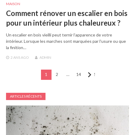
MAISON
Comment rénover un escalier en bois
pour un intérieur plus chaleureux ?
Un escalier en bois vieilli peut ternir l’apparence de votre
intérieur. Lorsque les marches sont marquées par l’usure ou que
la finition…
2 ANS
AGO
ADMIN
Pagination
1
2
…
14
Suivant
des
publications
ARTICLES RÉCENTS