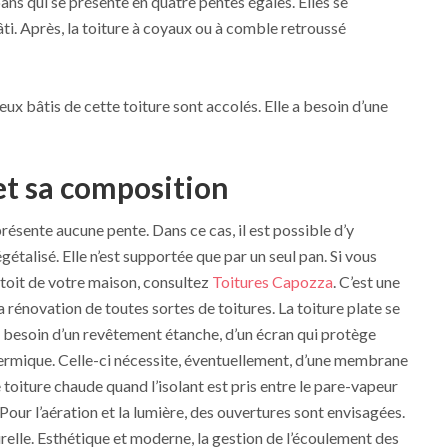
4 pans qui se présente en quatre pentes égales. Elles se
bâti. Après, la toiture à coyaux ou à comble retroussé
s deux bâtis de cette toiture sont accolés. Elle a besoin d’une
 et sa composition
 présente aucune pente. Dans ce cas, il est possible d’y
talisé. Elle n’est supportée que par un seul pan. Si vous
 toit de votre maison, consultez
Toitures Capozza
. C’est une
a rénovation de toutes sortes de toitures. La toiture plate se
 besoin d’un revêtement étanche, d’un écran qui protège
 thermique. Celle-ci nécessite, éventuellement, d’une membrane
de toiture chaude quand l’isolant est pris entre le pare-vapeur
our l’aération et la lumière, des ouvertures sont envisagées.
turelle. Esthétique et moderne, la gestion de l’écoulement des