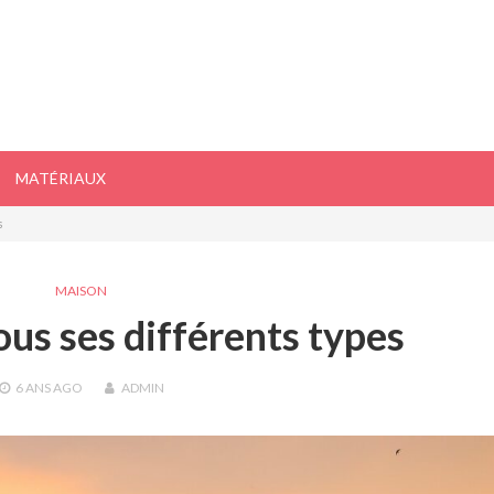
MATÉRIAUX
s
MAISON
ous ses différents types
6 ANS
AGO
ADMIN