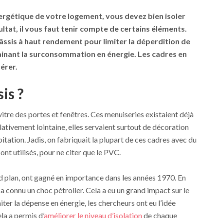
ergétique de votre logement, vous devez bien isoler
ultat, il vous faut tenir compte de certains éléments.
ssis à haut rendement pour limiter la déperdition de
ainant la surconsommation en énergie. Les cadres en
érer.
is ?
 vitre des portes et fenêtres. Ces menuiseries existaient déjà
ativement lointaine, elles servaient surtout de décoration
itation. Jadis, on fabriquait la plupart de ces cadres avec du
ont utilisés, pour ne citer que le PVC.
d plan, ont gagné en importance dans les années 1970. En
a connu un choc pétrolier. Cela a eu un grand impact sur le
miter la dépense en énergie, les chercheurs ont eu l’idée
la a permis d’
améliorer le niveau d’isolation
de chaque