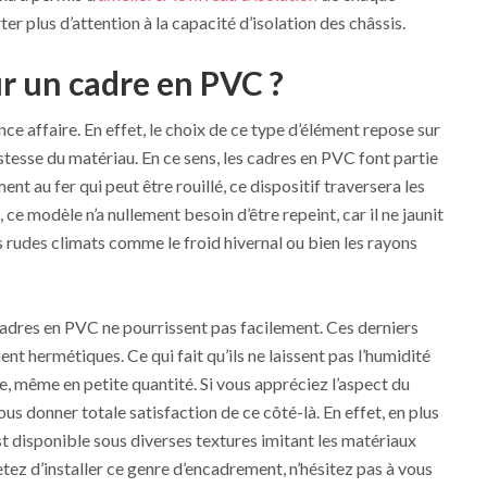
r plus d’attention à la capacité d’isolation des châssis.
r un cadre en PVC ?
nce affaire. En effet, le choix de ce type d’élément repose sur
esse du matériau. En ce sens, les cadres en PVC font partie
nt au fer qui peut être rouillé, ce dispositif traversera les
, ce modèle n’a nullement besoin d’être repeint, car il ne jaunit
s rudes climats comme le froid hivernal ou bien les rayons
cadres en PVC ne pourrissent pas facilement. Ces derniers
nt hermétiques. Ce qui fait qu’ils ne laissent pas l’humidité
t ce, même en petite quantité. Si vous appréciez l’aspect du
us donner totale satisfaction de ce côté-là. En effet, en plus
st disponible sous diverses textures imitant les matériaux
tez d’installer ce genre d’encadrement, n’hésitez pas à vous