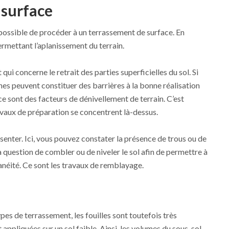
 surface
 possible de procéder à un terrassement de surface. En
ermettant l’aplanissement du terrain.
ui concerne le retrait des parties superficielles du sol. Si
ches peuvent constituer des barrières à la bonne réalisation
ce sont des facteurs de dénivellement de terrain. C’est
avaux de préparation se concentrent là-dessus.
senter. Ici, vous pouvez constater la présence de trous ou de
era question de combler ou de niveler le sol afin de permettre à
anéité. Ce sont les travaux de remblayage.
es de terrassement, les fouilles sont toutefois très
 appliquées sur un sol faible. Ainsi, les volumes du sous-sol